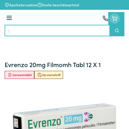
Ga naar de inhoud
Apothekersadvies
Snelle beschikbaarheid
Menu
Zoek
Product, merk, categorie...
Evrenzo 20mg Filmomh Tabl 12 X 1
Geneesmiddel
Op voorschrift