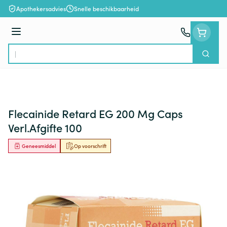
Ga naar de inhoud
Apothekersadvies
Snelle beschikbaarheid
Menu
Zoek
Product, merk, categorie...
Flecainide Retard EG 200 Mg Caps
Verl.Afgifte 100
Geneesmiddel
Op voorschrift