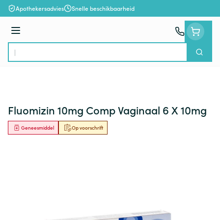
Ga naar de inhoud
Apothekersadvies
Snelle beschikbaarheid
Menu
Zoek
Product, merk, categorie...
Fluomizin 10mg Comp Vaginaal 6 X 10mg
Geneesmiddel
Op voorschrift