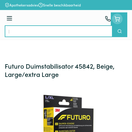
Ga naar de inhoud
Apothekersadvies
Snelle beschikbaarheid
Menu
Zoek
Product, merk, categorie...
Futuro Duimstabilisator 45842, Beige,
Large/extra Large