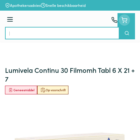
Ga naar de inhoud
Apothekersadvies
Snelle beschikbaarheid
Menu
Zoek
Product, merk, categorie...
Lumivela Continu 30 Filmomh Tabl 6 X 21 +
7
Geneesmiddel
Op voorschrift