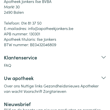
Apotheek Jonkers Ilse BVBA
Markt 30
2490
Balen
Telefoon:
014 81 37 50
E-mailadres:
info@
apotheekjonkers.be
APB nummer:
130301
Apotheek titularis:
Ilse Jonkers
BTW nummer:
BE0432046809
Klantenservice
FAQ
Uw apotheek
Over ons
Nuttige links
Gezondheidsnieuws
Apotheker
van wacht
Voorschrift
Zorgtarieven
Nieuwsbrief
Blijf op de hoogte van nieuwe producten en promoties