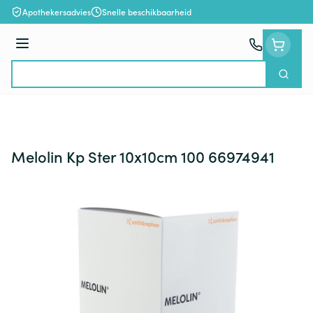
Ga naar de inhoud
Apothekersadvies
Snelle beschikbaarheid
Menu
Zoek
Product, merk, categorie...
Melolin Kp Ster 10x10cm 100 66974941