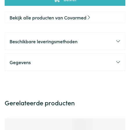
Bekijk alle producten van Covarmed
Beschikbare leveringsmethoden
Gegevens
Gerelateerde producten
Navigeren door de elementen van de carrousel is mogelijk m
Druk om carrousel over te slaan
Druk op om naar carrouselnavigatie te gaan