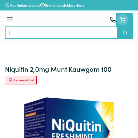
Ga naar de inhoud
Apothekersadvies
Snelle beschikbaarheid
Menu
Zoek
Product, merk, categorie...
Niquitin 2,0mg Munt Kauwgom 100
Geneesmiddel