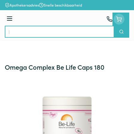
Ga naar de inhoud
Apothekersadvies
Snelle beschikbaarheid
Menu
Zoek
Product, merk, categorie...
Omega Complex Be Life Caps 180