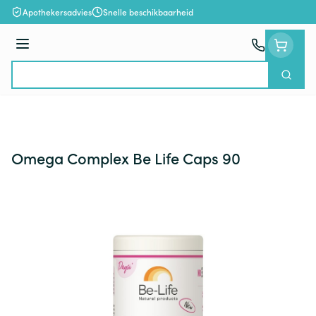
Ga naar de inhoud
Apothekersadvies
Snelle beschikbaarheid
Menu
Zoek
Product, merk, categorie...
Omega Complex Be Life Caps 90