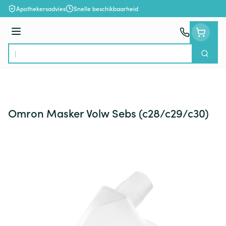
Ga naar de inhoud
Apothekersadvies
Snelle beschikbaarheid
Menu
Zoek
Product, merk, categorie...
Omron Masker Volw Sebs (c28/c29/c30)