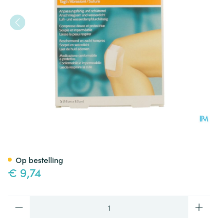
Opsite Post Op N 9,5cmx 8,5
Op bestelling
€ 9,74
Aantal