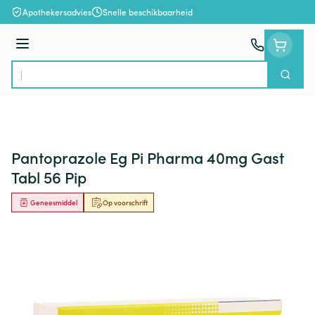
Ga naar de inhoud
Apothekersadvies
Snelle beschikbaarheid
Menu
Zoek
Product, merk, categorie...
Pantoprazole Eg Pi Pharma 40mg Gast
Tabl 56 Pip
Geneesmiddel
Op voorschrift