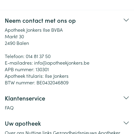
Neem contact met ons op
Apotheek Jonkers Ilse BVBA
Markt 30
2490
Balen
Telefoon:
014 81 37 50
E-mailadres:
info@
apotheekjonkers.be
APB nummer:
130301
Apotheek titularis:
Ilse Jonkers
BTW nummer:
BE0432046809
Klantenservice
FAQ
Uw apotheek
Over ons
Nuttige links
Gezondheidsnieuws
Apotheker