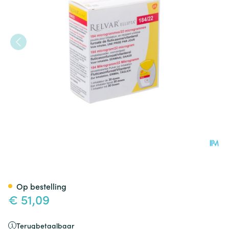
Relvar Ellipta 184/22mcg Poe
Op bestelling
€ 51,09
Terugbetaalbaar