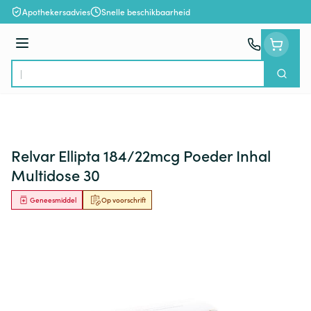
Ga naar de inhoud
Apothekersadvies
Snelle beschikbaarheid
Menu
Zoek
Product, merk, categorie...
Relvar Ellipta 184/22mcg Poeder Inhal
Multidose 30
Geneesmiddel
Op voorschrift