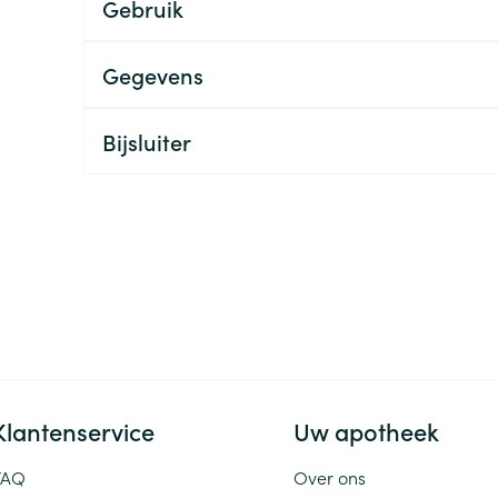
Gebruik
ging
Supplementen
Insectenwe
Mondmaskers
middelen
Gegevens
ssen
 -
Bijsluiter
id
d
Zelfbruiner
Scheren
Klantenservice
Uw apotheek
FAQ
Over ons