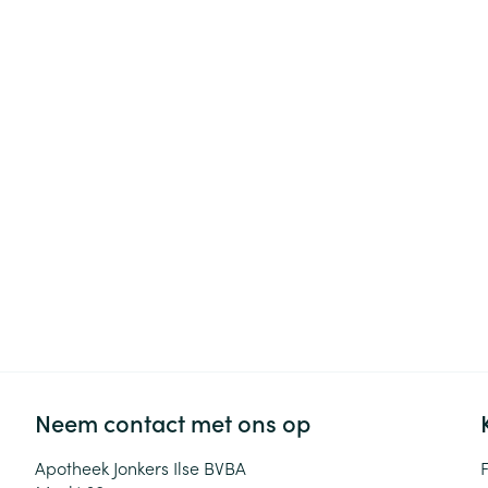
Haar
Gezichtsverzor
Pillendozen en
accessoires
Pigmentstoorni
Gevoelige huid
geïrriteerde hu
Gemengde hui
Doffe huid
Toon meer
Snurken
Neem contact met ons op
Apotheek Jonkers Ilse BVBA