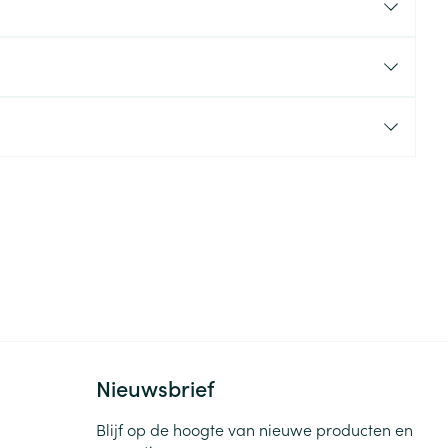
rende
Parfums en
geurproducten
CBD
Nieuwsbrief
Blijf op de hoogte van nieuwe producten en