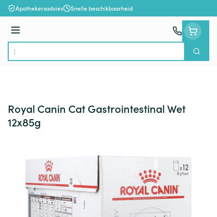
Ga naar de inhoud
Apothekersadvies
Snelle beschikbaarheid
Menu
Zoek
Product, merk, categorie...
Royal Canin Cat Gastrointestinal Wet
12x85g