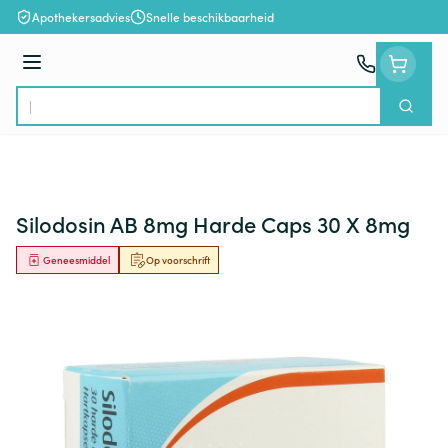
Ga naar de inhoud
Apothekersadvies
Snelle beschikbaarheid
Menu
Zoek
Product, merk, categorie...
Silodosin AB 8mg Harde Caps 30 X 8mg
Geneesmiddel
Op voorschrift