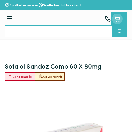
Ga naar de inhoud
Apothekersadvies
Snelle beschikbaarheid
Menu
Zoek
Product, merk, categorie...
Sotalol Sandoz Comp 60 X 80mg
Geneesmiddel
Op voorschrift