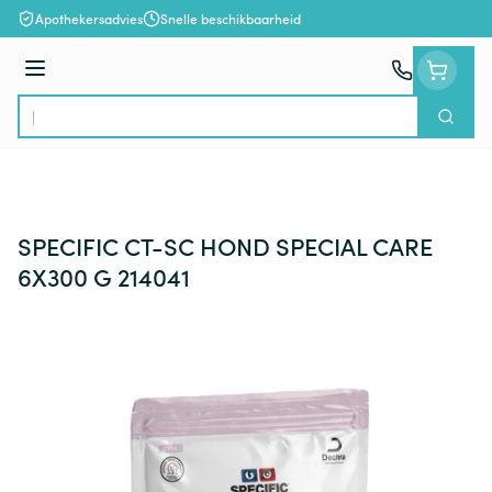
Ga naar de inhoud
Apothekersadvies
Snelle beschikbaarheid
Menu
Zoek
Product, merk, categorie...
SPECIFIC CT-SC HOND SPECIAL CARE
6X300 G 214041