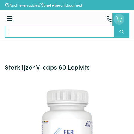
Ga naar de inhoud
Apothekersadvies
Snelle beschikbaarheid
Menu
Zoek
Product, merk, categorie...
Sterk Ijzer V-caps 60 Lepivits