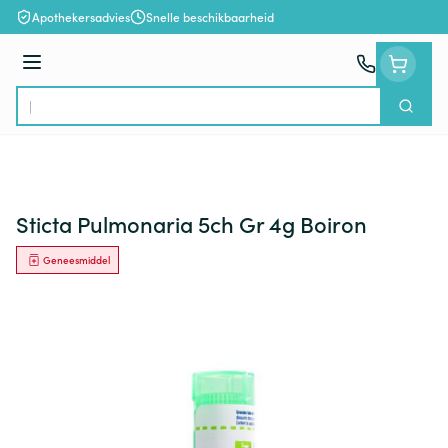
Ga naar de inhoud
Apothekersadvies
Snelle beschikbaarheid
Menu
Zoek
Product, merk, categorie...
Sticta Pulmonaria 5ch Gr 4g Boiron
Geneesmiddel