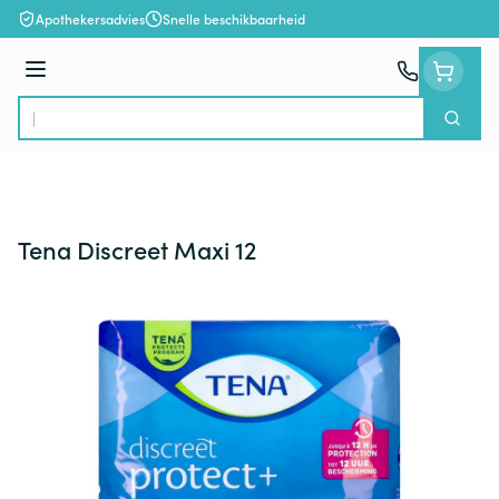
Ga naar de inhoud
Apothekersadvies
Snelle beschikbaarheid
Menu
Zoek
Product, merk, categorie...
Tena Discreet Maxi 12