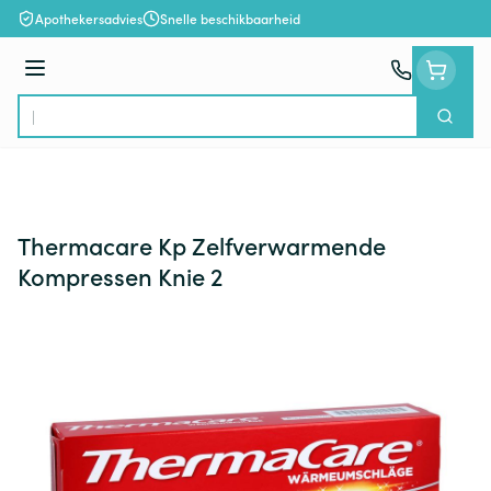
Ga naar de inhoud
Apothekersadvies
Snelle beschikbaarheid
Menu
Zoek
Product, merk, categorie...
Thermacare Kp Zelfverwarmende
Kompressen Knie 2