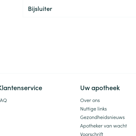
Bijsluiter
ging
Supplementen
Insectenwe
Mondmaskers
middelen
ssen
 -
id
d
Klantenservice
Uw apotheek
Zelfbruiner
Scheren
FAQ
Over ons
Nuttige links
Gezondheidsnieuws
Apotheker van wacht
Voorschrift