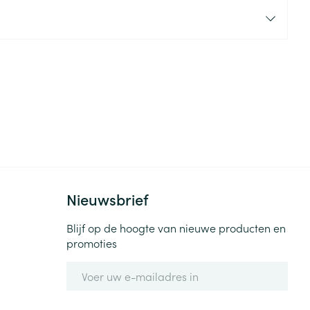
rende
Parfums en
geurproducten
Nieuwsbrief
CBD
Blijf op de hoogte van nieuwe producten en
promoties
E-mail adres