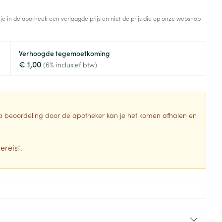
Toon meer
 je in de apotheek een verlaagde prijs en niet de prijs die op onze webshop
Diagnosetesten en
stress
Vlooien en teken
meetapparatuur
Oren
Mond en keel
Verhoogde tegemoetkoming
Alcoholtest
g
Oordopjes
Zuigtabletten
€ 1,00
(6% inclusief btw)
herapie -
Mond, muil of snavel
Bloeddrukmeter
ls
en -druppels
Oorreiniging
Spray - oplossing
Cholesteroltest
zen
Oordruppels
Hartslagmeter
ulpmiddelen
 Na beoordeling door de apotheker kan je het komen afhalen en
Toon meer
ereist.
erming
Hygiëne
Ergonomie
ning en -
Aambeien
s
Bad en douche
Ademhaling en zuurstof
je
Badkamer