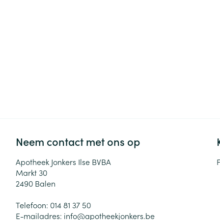
Haar
Gezichtsverzor
Pillendozen en
accessoires
Pigmentstoorni
Gevoelige huid
geïrriteerde hu
Gemengde hui
Doffe huid
Toon meer
Neem contact met ons op
Snurken
Apotheek Jonkers Ilse BVBA
Markt 30
2490
Balen
Telefoon:
014 81 37 50
E-mailadres:
info@
apotheekjonkers.be