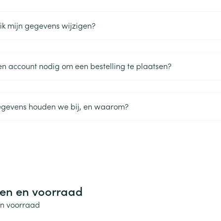
Toon meer
ik mijn gegevens wijzigen?
ging
Supplementen
Insectenwe
Mondmaskers
middelen
ssen
en account nodig om een bestelling te plaatsen?
 -
id
d
egevens houden we bij, en waarom?
Zelfbruiner
Scheren
en en voorraad
en voorraad