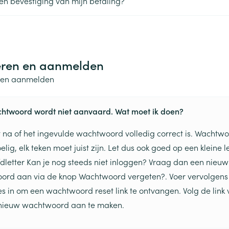
 een bevestiging van mijn betaling?
len
Kalk- en schimmelnagels
Teststrips en naalden
Lippen
Stomaplaat
oires
spray
Nagelbijten
Overige diabetes
Zonnebank
Accessoires
producten
Nagelversterkend
Voorbereidi
doorn
Naalden voor
Toon meer
Toon meer
eren en aanmelden
lsel
Hormonaal stelsel
Gynaecolog
insulinespuiten
n en aanmelden
Toon meer
richten
Zenuwstelsel
Slapelooshe
htwoord wordt niet aanvaard. Wat moet ik doen?
en stress
 mannen
Make-up
Seksualiteit
hygiene
iten
Sondes, baxters en
Bandages e
st na of het ingevulde wachtwoord volledig correct is. Wachtwo
rging
Make-up penselen en
catheters
- orthopedi
lig, elk teken moet juist zijn. Let dus ook goed op een kleine le
Condooms e
Immuniteit
verbanden
Allergie
gebruiksvoorwerpen
Sondes
dletter Kan je nog steeds niet inloggen? Vraag dan een nieuw
Intiem welzi
injectie
Eyeliner - oogpotlood
Buik
ging
rd aan via de knop Wachtwoord vergeten?. Voer vervolgens 
Accessoires voor sondes
Intieme ver
Mascara
Acne
Oor
Arm
s in om een wachtwoord reset link te ontvangen. Volg de link 
Baxters
Massage
nsulinepen -
Oogschaduw
Elleboog
nieuw wachtwoord aan te maken.
Catheters
Toon meer
Toon meer
Enkel en voe
Afslanken
Homeopath