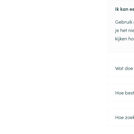
Ik kan e
Gebruik 
je het n
kijken h
Wat doe 
Hoe best
Hoe zoek