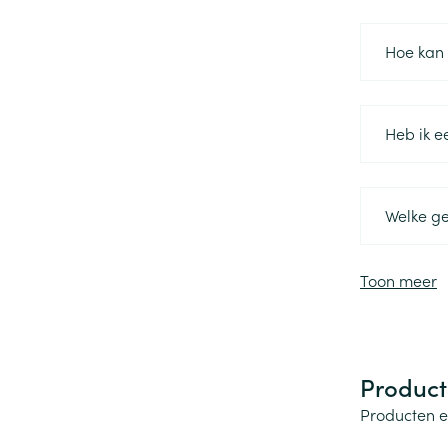
Toon meer
Hoe kan 
Haar
Gezichtsverzor
Pillendozen en
accessoires
Pigmentstoorni
Heb ik e
Gevoelige huid
geïrriteerde hu
Gemengde hui
Welke g
Doffe huid
Toon meer
Toon meer
Snurken
Product
Producten 