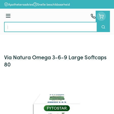
Ga naar de inhoud
Apothekersadvies
Snelle beschikbaarheid
Menu
Zoek
Product, merk, categorie...
Via Natura Omega 3-6-9 Large Softcaps
80