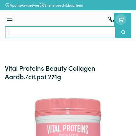
Ga naar de inhoud
Apothekersadvies
Snelle beschikbaarheid
Menu
Zoek
Product, merk, categorie...
Vital Proteins Beauty Collagen
Aardb./cit.pot 271g