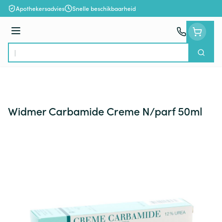
Ga naar de inhoud
Apothekersadvies
Snelle beschikbaarheid
Menu
Zoek
Product, merk, categorie...
Widmer Carbamide Creme N/parf 50ml