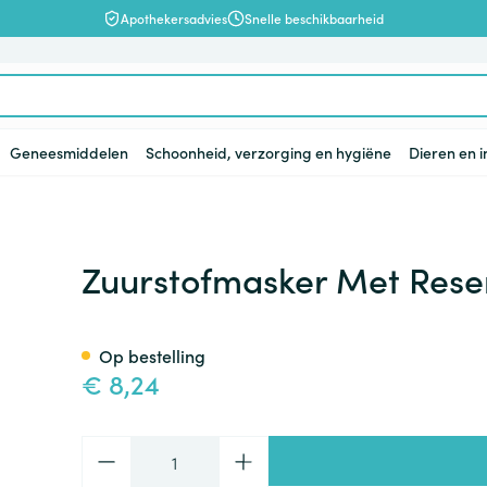
Apothekersadvies
Snelle beschikbaarheid
Geneesmiddelen
Schoonheid, verzorging en hygiëne
Dieren en 
en
lsel
Lichaamsverzorging
Voeding
Baby
Prostaat
Bachbloesem
Kousen, panty's en sokken
Dierenvoeding
Hoest
Lippen
Vitamines e
Kinderen
Menopauze
Oliën
Lingerie
Supplemen
Pijn en koor
ir Volw Covarmed
Zuurstofmasker Met Rese
supplement
, verzorging en hygiëne categorie
warren
nger
lingerie
ectenbeten
Bad en douche
Thee, Kruidenthee
Fopspenen en accessoires
Kousen
Hond
Droge hoest
Voedend
Luizen
BH's
baby - kind
Vitamine A
Snurken
Spieren en 
ar en
 en
Deodorant
Babyvoeding
Luiers
Panty's
Kat
Diepzittende slijmhoest
Koortsblaze
Tanden
Zwangersch
Op bestelling
Antioxydant
€ 8,24
ding en vitamines categorie
rging
binaties
incet
Zeer droge, geïrriteerde
Sportvoeding
Tandjes
Sokken
Andere dieren
Combinatie droge hoest en
Verzorging 
Aminozuren
& gel
huid en huidproblemen
slijmhoest
supplementen
Specifieke voeding
Voeding - melk
Vitamines 
Pillendozen
Batterijen
Calcium
n
Ontharen en epileren
Massagebalsem en
Aantal
hap en kinderen categorie
Toon meer
Toon meer
Toon meer
inhalatie
en
Kruidenthee
Kat
Licht- en w
Duiven en v
Toon meer
Toon meer