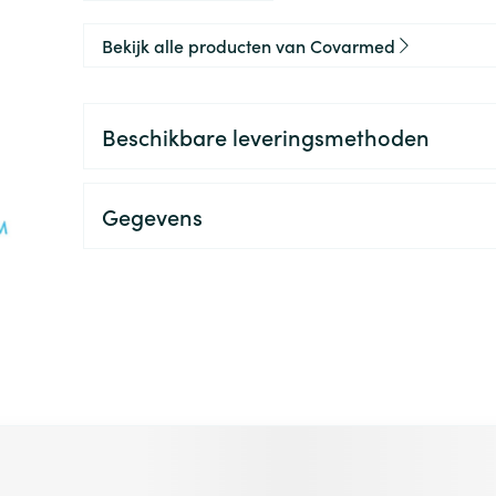
0+ categorie
Bekijk alle producten van Covarmed
Wondzorg
EHBO
lie
ven
Homeopathie
Spieren en gewrichten
Gemoed en 
Neus
Ogen
Ogen
Neus
neeskunde categorie
Vilt
Podologie
Beschikbare leveringsmethoden
Spray
Ooginfecties
Oogspoelin
Tabletten
Handschoenen
Cold - Hot t
Oren
Ogen
 en EHBO categorie
denborstels
Anti allergische en anti
Oogdruppe
warm/koud
Neussprays 
al
Wondhelend
inflammatoire middelen
los
Creme - gel
Verbanddo
Gegevens
Brandwonden
insecten categorie
pluimen
Accessoires
- antiviraal
Ontzwellende middelen
Droge ogen
Medische h
Toon meer
Glaucoom
Toon meer
ddelen categorie
Toon meer
en
e en
Nagels
Diabetes
Zonnebesch
Stoma
Hart- en bloedvaten
Bloedverdun
 met de tabtoets. Je kunt de carrousel overslaan of direct na
elt en
Nagellak
Bloedglucosemeter
Aftersun
Stomazakje
stolling
len
Kalk- en schimmelnagels
Teststrips en naalden
Lippen
Stomaplaat
oires
spray