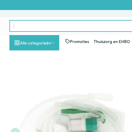
Ga naar de inhoud
Product, merk, categorie...
Promoties
Thuiszorg en EHBO
Alle categorieën
Promoties
Schoonheid, verzorging
Haar en Hoofd
Afslanken
Zwangerschap
Geheugen
Aromatherapie
Lenzen en brill
Insecten
Maag darm ste
Zuurstofmasker Met Reservo
en hygiëne
Toon submenu voor Schoonheid
Kammen - ont
Maaltijdverva
Zwangerschaps
Verstuiver
Lensproducten
Verzorging ins
Maagzuur
Dieet, voeding en
Seksualiteit
Beschadigd ha
Eetlustremmer
Borstvoeding
Essentiële oliën
Brillen
Anti insecten
Lever, galblaas
vitamines
hoofdirritatie
pancreas
Toon submenu voor Dieet, voe
Platte buik
Lichaamsverzo
Complex - com
Teken tang of p
Styling - spray 
Braken
Vetverbranders
Vitamines en 
Zwangerschap en
Zware benen
kinderen
Verzorging
Laxeermiddele
Toon submenu voor Zwangersc
Toon meer
Toon meer
Oligo-element
Honden
Toon meer
Toon meer