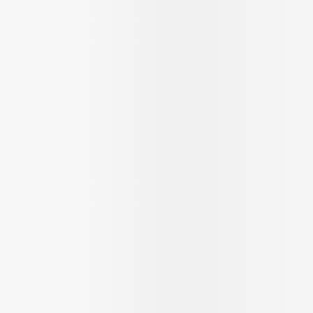
ging
Supplementen
Insectenwe
Mondmaskers
middelen
ssen
 -
id
d
Zelfbruiner
Scheren