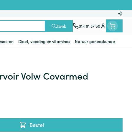
Oversc
Zoek
014 81 37 50
Klant menu
insecten
Dieet, voeding en vitamines
Natuur geneeskunde
n
ten
ts
Handen
Voedingstherapie &
Zicht
Gemmotherapie
Incontinentie
Paarden
Mineralen, vitaminen en
rvoir Volw Covarmed
en
welzijn
tonica
eren
Handverzorging
Onderleggers
Ogen
Mineralen
gewrichten
Steunkousen
n
apslingerie
Handhygiëne
Luierbroekje
en - detox
Neus
Vitaminen
en hygiëne
Manicure & pedicure
Inlegverband
Keel
en supplementen
Incontinentieslips
Botten, spieren en
Toon meer
Bestel
gewrichten
armtetherapie
ogels
Fytotherapie
Wondzorg