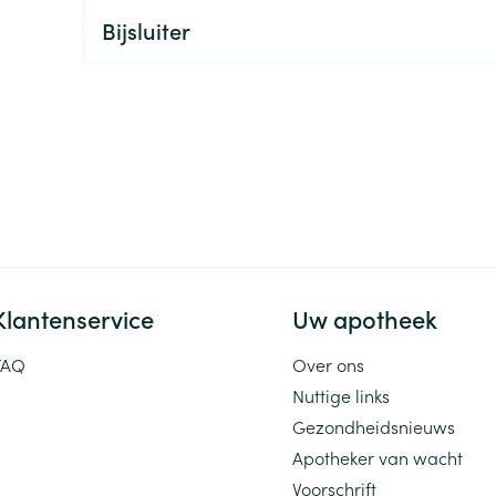
Bijsluiter
ging
Supplementen
Insectenwe
Mondmaskers
middelen
ssen
 -
id
d
Klantenservice
Uw apotheek
Zelfbruiner
Scheren
FAQ
Over ons
Nuttige links
Gezondheidsnieuws
Apotheker van wacht
Voorschrift