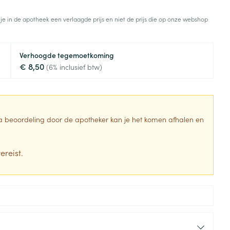
Toon meer
 je in de apotheek een verlaagde prijs en niet de prijs die op onze webshop
Diagnosetesten en
stress
Vlooien en teken
meetapparatuur
Oren
Mond en keel
Verhoogde tegemoetkoming
Alcoholtest
g
Oordopjes
Zuigtabletten
€ 8,50
(6% inclusief btw)
herapie -
Mond, muil of snavel
Bloeddrukmeter
ls
en -druppels
Oorreiniging
Spray - oplossing
Cholesteroltest
zen
Oordruppels
Hartslagmeter
ulpmiddelen
 Na beoordeling door de apotheker kan je het komen afhalen en
Toon meer
ereist.
erming
Hygiëne
Ergonomie
ning en -
Aambeien
s
Bad en douche
Ademhaling en zuurstof
je
Badkamer