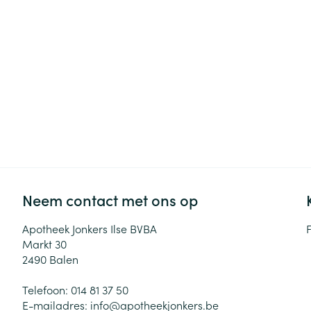
Haar
Gezichtsverzor
Pillendozen en
accessoires
Pigmentstoorni
Gevoelige huid
geïrriteerde hu
Gemengde hui
Doffe huid
Toon meer
Neem contact met ons op
Snurken
Apotheek Jonkers Ilse BVBA
Markt 30
2490
Balen
Telefoon:
014 81 37 50
E-mailadres:
info@
apotheekjonkers.be