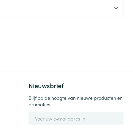
rende
Parfums en
geurproducten
Nieuwsbrief
CBD
Blijf op de hoogte van nieuwe producten en
promoties
E-mail adres