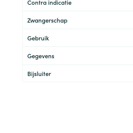
Contra indicatie
ging
Supplementen
Insectenwe
Mondmaskers
middelen
Zwangerschap
ssen
 -
Gebruik
id
d
Gegevens
Bijsluiter
Zelfbruiner
Scheren