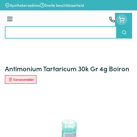
Ga naar de inhoud
Apothekersadvies
Snelle beschikbaarheid
Menu
Zoek
Product, merk, categorie...
Antimonium Tartaricum 30k Gr 4g Boiron
Geneesmiddel