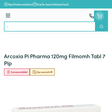
Ga naar de inhoud
Apothekersadvies
Snelle beschikbaarheid
Menu
Zoek
Product, merk, categorie...
Arcoxia Pi Pharma 120mg Filmomh Tabl 7
Pip
Geneesmiddel
Op voorschrift