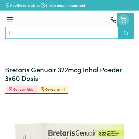
Ga naar de inhoud
Apothekersadvies
Snelle beschikbaarheid
Menu
Zoek
Product, merk, categorie...
Bretaris Genuair 322mcg Inhal Poeder
3x60 Dosis
Geneesmiddel
Op voorschrift