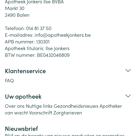
Apotheek Jonkers Ilse BVBA
Markt 30
2490
Balen
Telefoon:
014 81 37 50
E-mailadres:
info@
apotheekjonkers.be
APB nummer:
130301
Apotheek titularis:
Ilse Jonkers
BTW nummer:
BE0432046809
Klantenservice
FAQ
Uw apotheek
Over ons
Nuttige links
Gezondheidsnieuws
Apotheker
van wacht
Voorschrift
Zorgtarieven
Nieuwsbrief
Blijf op de hoogte van nieuwe producten en promoties