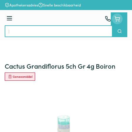
Ga naar de inhoud
Apothekersadvies
Snelle beschikbaarheid
Menu
Zoek
Product, merk, categorie...
Cactus Grandiflorus 5ch Gr 4g Boiron
Geneesmiddel