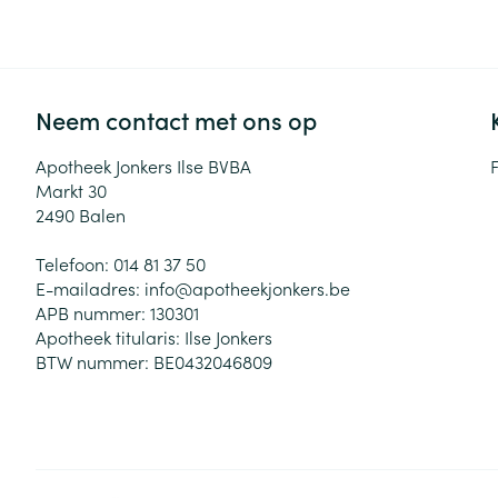
Zuurstof
Eelt
Eksteroog - lik
Ademhalingsste
Toon meer
Neem contact met ons op
Spieren en gew
Apotheek Jonkers Ilse BVBA
Markt 30
Specifiek voor
2490
Balen
Naalden en spu
Lichaamsverzo
Telefoon:
014 81 37 50
Infecties
Spuiten
Deodorant
E-mailadres:
info@
apotheekjonkers.be
Oplossing voor 
APB nummer:
130301
Gezichtsverzor
Apotheek titularis:
Ilse Jonkers
Naalden
Luizen
BTW nummer:
BE0432046809
Naalden voor i
pennaalden
Diagnostica
Toon meer