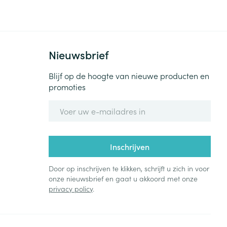
Bed
ng zon
Doorliggen - decubitis
Toon meer
ie
Urinewegen
Nieuwsbrief
id, spanning
Stoppen met roken
Blijf op de hoogte van nieuwe producten en
promoties
 en intieme
Gezichtsreiniging -
ontschminken
n Orthopedie
Instrumenten
E-mail adres
sche
n anticonceptie
Reinigingsmelk, - crème, -
Anti tumor middelen
olie en gel
jn
Inschrijven
Tonic - lotion
zorging
Anesthesie
Micellair water
Door op inschrijven te klikken, schrijft u zich in voor
onze nieuwsbrief en gaat u akkoord met onze
Specifiek voor de ogen
privacy policy
.
t
ie
Diverse geneesmiddelen
Toon meer