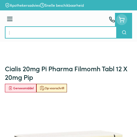
Ga naar de inhoud
Apothekersadvies
Snelle beschikbaarheid
Menu
Zoek
Product, merk, categorie...
Cialis 20mg Pi Pharma Filmomh Tabl 12 X
20mg Pip
Geneesmiddel
Op voorschrift