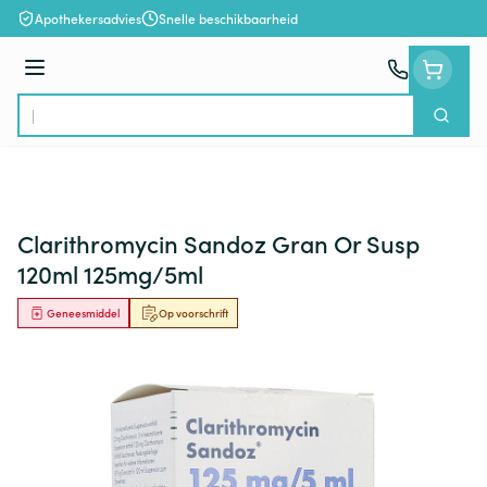
Ga naar de inhoud
Apothekersadvies
Snelle beschikbaarheid
Menu
Zoek
Product, merk, categorie...
Clarithromycin Sandoz Gran Or Susp
120ml 125mg/5ml
Geneesmiddel
Op voorschrift