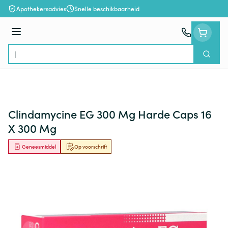
Ga naar de inhoud
Apothekersadvies
Snelle beschikbaarheid
Menu
Zoek
Product, merk, categorie...
Clindamycine EG 300 Mg Harde Caps 16
X 300 Mg
Geneesmiddel
Op voorschrift