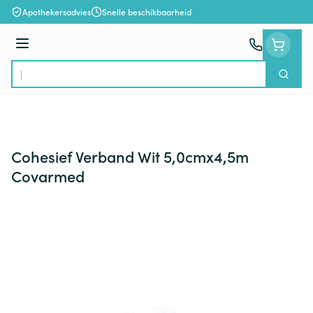
Ga naar de inhoud
Apothekersadvies
Snelle beschikbaarheid
Menu
Zoek
Product, merk, categorie...
Cohesief Verband Wit 5,0cmx4,5m
Covarmed