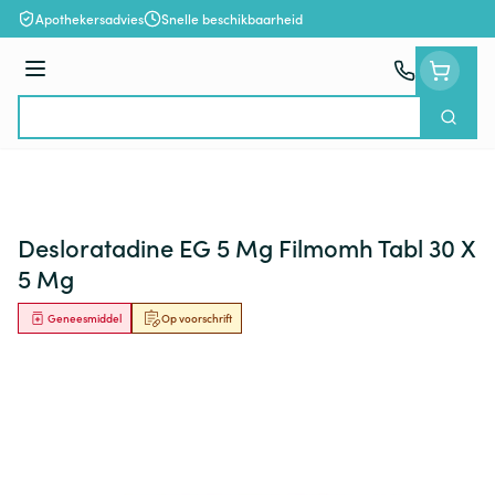
Ga naar de inhoud
Apothekersadvies
Snelle beschikbaarheid
Menu
Zoek
Product, merk, categorie...
Desloratadine EG 5 Mg Filmomh Tabl 30 X
5 Mg
Geneesmiddel
Op voorschrift