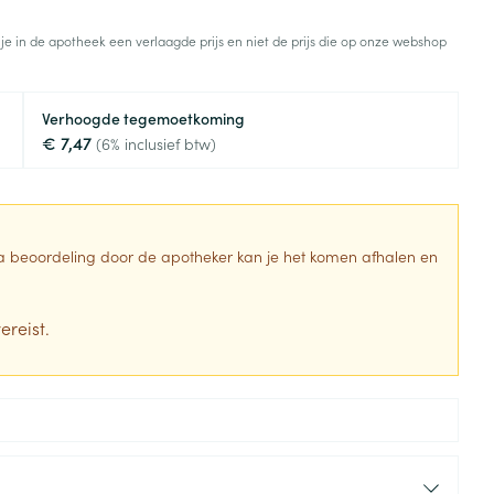
Toon meer
 je in de apotheek een verlaagde prijs en niet de prijs die op onze webshop
Diagnosetesten en
stress
Vlooien en teken
meetapparatuur
Oren
Mond en keel
Verhoogde tegemoetkoming
Alcoholtest
g
Oordopjes
Zuigtabletten
€ 7,47
(6% inclusief btw)
herapie -
Mond, muil of snavel
Bloeddrukmeter
ls
en -druppels
Oorreiniging
Spray - oplossing
Cholesteroltest
zen
Oordruppels
Hartslagmeter
ulpmiddelen
 Na beoordeling door de apotheker kan je het komen afhalen en
Toon meer
ereist.
erming
Hygiëne
Ergonomie
ning en -
Aambeien
s
Bad en douche
Ademhaling en zuurstof
je
Badkamer