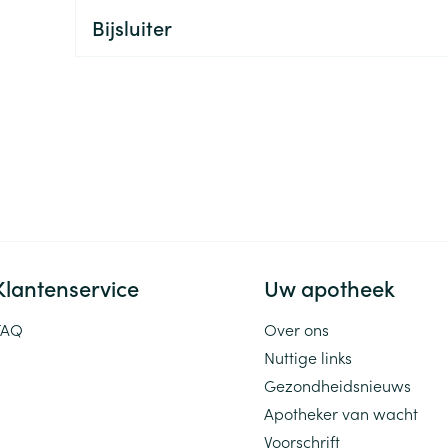
Bijsluiter
ging
Supplementen
Insectenwe
Mondmaskers
middelen
ssen
 -
id
d
Klantenservice
Uw apotheek
Zelfbruiner
Scheren
FAQ
Over ons
Nuttige links
Gezondheidsnieuws
Apotheker van wacht
Voorschrift