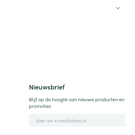
rende
Parfums en
geurproducten
Nieuwsbrief
CBD
Blijf op de hoogte van nieuwe producten en
promoties
E-mail adres