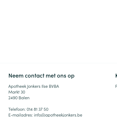
Haar
Gezichtsverzor
Pillendozen en
accessoires
Pigmentstoorni
Gevoelige huid
geïrriteerde hu
Gemengde hui
Doffe huid
Toon meer
Neem contact met ons op
Snurken
Apotheek Jonkers Ilse BVBA
Markt 30
2490
Balen
Telefoon:
014 81 37 50
E-mailadres:
info@
apotheekjonkers.be