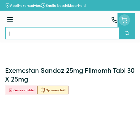
Ga naar de inhoud
Apothekersadvies
Snelle beschikbaarheid
Menu
Zoek
Product, merk, categorie...
Exemestan Sandoz 25mg Filmomh Tabl 30
X 25mg
Geneesmiddel
Op voorschrift