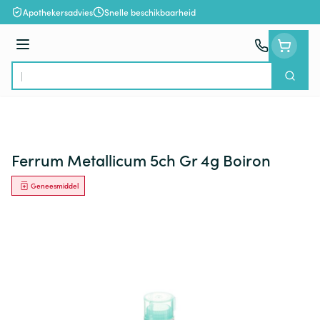
Ga naar de inhoud
Apothekersadvies
Snelle beschikbaarheid
Menu
Zoek
Product, merk, categorie...
Ferrum Metallicum 5ch Gr 4g Boiron
Geneesmiddel