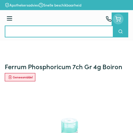
Ga naar de inhoud
Apothekersadvies
Snelle beschikbaarheid
Menu
Zoek
Product, merk, categorie...
Ferrum Phosphoricum 7ch Gr 4g Boiron
Geneesmiddel