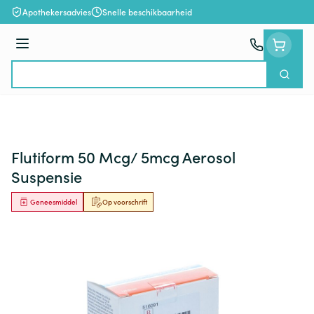
Ga naar de inhoud
Apothekersadvies
Snelle beschikbaarheid
Menu
Zoek
Product, merk, categorie...
Flutiform 50 Mcg/ 5mcg Aerosol
Suspensie
Geneesmiddel
Op voorschrift