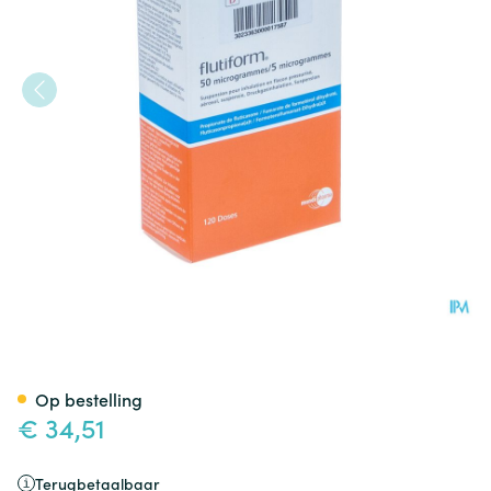
Flutiform 50 Mcg/ 5mcg Aero
Op bestelling
€ 34,51
Terugbetaalbaar