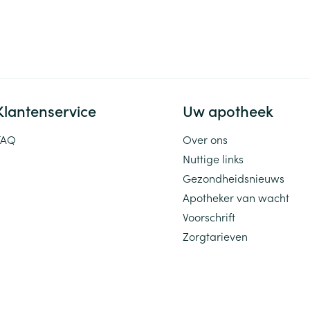
ging
Supplementen
Insectenwe
Mondmaskers
middelen
ssen
 -
id
Klantenservice
Uw apotheek
d
FAQ
Over ons
Nuttige links
Gezondheidsnieuws
Apotheker van wacht
Voorschrift
Zelfbruiner
Scheren
Zorgtarieven