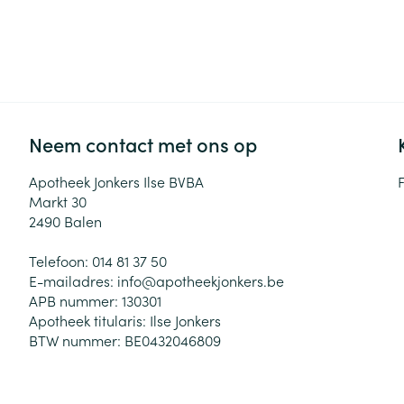
Haar
Gezichtsverzor
Pillendozen en
accessoires
Pigmentstoorni
Gevoelige huid
geïrriteerde hu
Neem contact met ons op
Gemengde hui
Doffe huid
Apotheek Jonkers Ilse BVBA
Markt 30
Toon meer
2490
Balen
Telefoon:
014 81 37 50
E-mailadres:
info@
apotheekjonkers.be
Snurken
APB nummer:
130301
Apotheek titularis:
Ilse Jonkers
BTW nummer:
BE0432046809