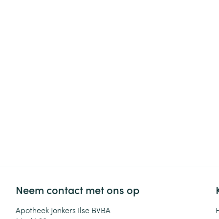
Haar
Gezichtsverzor
Pillendozen en
accessoires
Pigmentstoorni
Gevoelige huid
geïrriteerde hu
Gemengde hui
Doffe huid
Toon meer
Snurken
Neem contact met ons op
Apotheek Jonkers Ilse BVBA