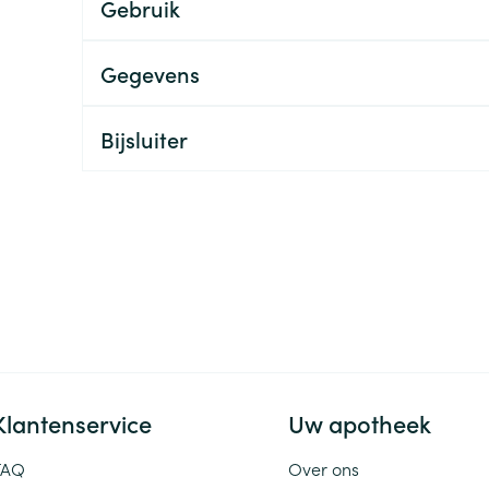
Gebruik
ging
Supplementen
Insectenwe
Mondmaskers
middelen
Gegevens
ssen
 -
Bijsluiter
id
d
Zelfbruiner
Scheren
Klantenservice
Uw apotheek
FAQ
Over ons