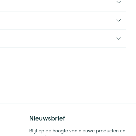
rende
Parfums en
geurproducten
CBD
Nieuwsbrief
Blijf op de hoogte van nieuwe producten en