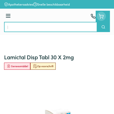
Ga naar de inhoud
Apothekersadvies
Snelle beschikbaarheid
Menu
Zoek
Product, merk, categorie...
Lamictal Disp Tabl 30 X 2mg
Geneesmiddel
Op voorschrift